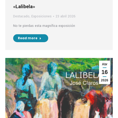
«Lalibela»
Destacado
,
Exposiciones
23 abril 2026
No te pierdas esta magnífica exposición
Read more
Abr
16
2026