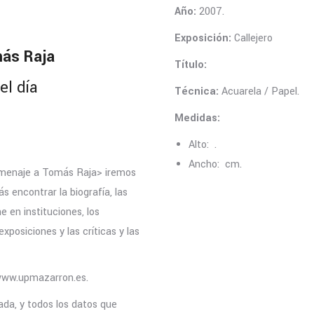
Año:
2007.
Exposición:
Callejero
más Raja
Título:
el día
Técnica:
Acuarela / Papel.
Medidas:
Alto: .
Ancho: cm.
Homenaje a Tomás Raja> iremos
s encontrar la biografía, las
ne en instituciones, los
xposiciones y las críticas y las
 www.upmazarron.es.
da, y todos los datos que