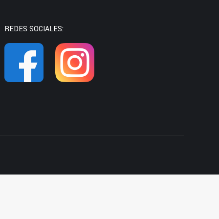
REDES SOCIALES:
968 59 17 66
info@upmazarron.es