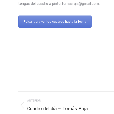
tengas del cuadro a pintortomasraja@gmail.com.
Pulsar para ver los cuadros hasta la fecha
Navegación
ANTERIOR
entre
Cuadro del día – Tomás Raja
Publicación