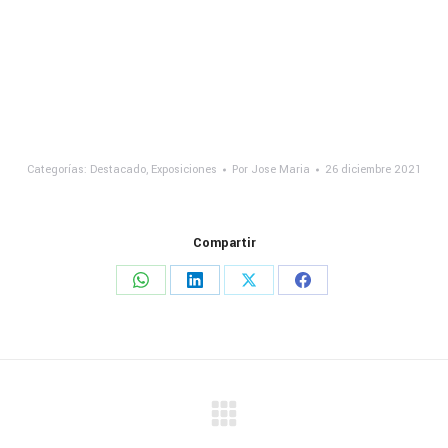
Categorías:
Destacado
,
Exposiciones
Por
Jose Maria
26 diciembre 2021
Compartir
Share
Share
Share
Share
on
on
on
on
WhatsApp
LinkedIn
X
Facebook
Publicación