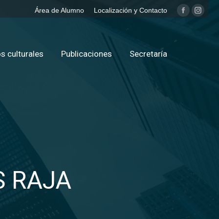
Área de Alumno
Localización y Contacto
Facebook
Insta
page
page
opens
opens
in
in
s culturales
Publicaciones
Secretaría
new
new
window
windo
S RAJA