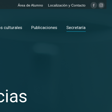
Área de Alumno
Localización y Contacto
Facebook
Insta
page
page
opens
opens
in
in
s culturales
Publicaciones
Secretaría
new
new
window
windo
cias