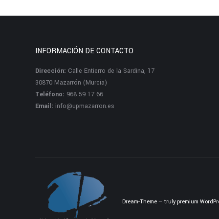
INFORMACIÓN DE CONTACTO
Dirección:
Calle Entierro de la Sardina, 17
30870 Mazarrón (Murcia)
Teléfono:
968 59 17 66
Email:
info@upmazarron.es
Dream-Theme — truly
premium WordPr