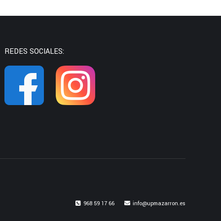
REDES SOCIALES:
968 59 17 66
info@upmazarron.es