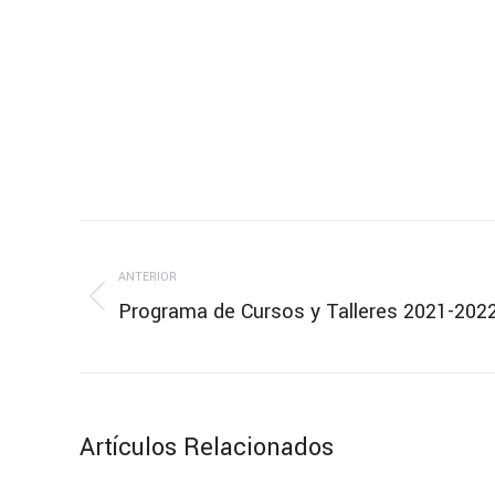
Navegación
entre
ANTERIOR
Programa de Cursos y Talleres 2021-202
Publicación
publicaciones
anterior:
Artículos Relacionados