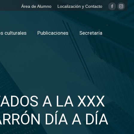
Área de Alumno
Localización y Contacto
Facebook
Insta
page
page
opens
opens
in
in
s culturales
Publicaciones
Secretaría
new
new
window
windo
ADOS A LA XXX
RRÓN DÍA A DÍA