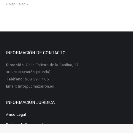
« Sep
Sep »
INFORMACIÓN DE CONTACTO
Dirección:
Calle Entierro de la Sardina, 17
30870 Mazarrón (Murcia)
Teléfono:
968 59 17 66
Email:
info@upmazarron.es
INFORMACIÓN JURÍDICA
Aviso Legal
Política de Privacidad