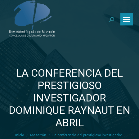
Buscar:
LA CONFERENCIA DEL
PRESTIGIOSO
INVESTIGADOR
Estás aquí:
DOMINIQUE RAYNAUT EN
ABRIL
Inicio
Mazarrón
La conferencia del prestigioso investigador…