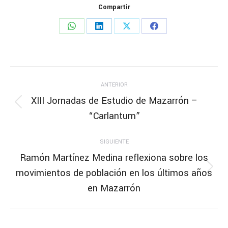
Compartir
Share
Share
Share
Share
on
on
on
on
WhatsApp
LinkedIn
X
Facebook
Navegación
ANTERIOR
entre
XIII Jornadas de Estudio de Mazarrón –
Publicación
“Carlantum”
publicaciones
anterior:
SIGUIENTE
Ramón Martínez Medina reflexiona sobre los
movimientos de población en los últimos años
Publicación
siguiente:
en Mazarrón