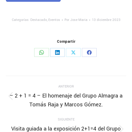
Categorías:
Destacado
,
Eventos
Por
Jose Maria
13 diciembre 2023
Compartir
Share
Share
Share
Share
on
on
on
on
WhatsApp
LinkedIn
X
Facebook
Navegación
ANTERIOR
entre
– 2 + 1 = 4 – El homenaje del Grupo Almagra a
Publicación
Tomás Raja y Marcos Gómez.
publicaciones
anterior:
SIGUIENTE
Visita guiada a la exposición 2+1=4 del Grupo