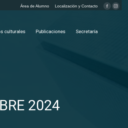
Área de Alumno
Localización y Contacto
Facebook
Insta
page
page
opens
opens
in
in
s culturales
Publicaciones
Secretaría
new
new
window
windo
BRE 2024