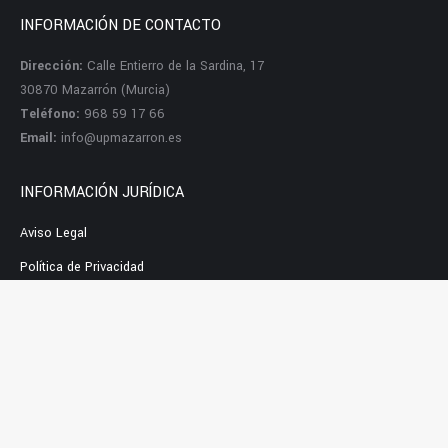
INFORMACIÓN DE CONTACTO
Dirección:
Calle Entierro de la Sardina, 17
30870 Mazarrón (Murcia)
Teléfono:
968 59 17 66
Email:
info@upmazarron.es
INFORMACIÓN JURÍDICA
Aviso Legal
Política de Privacidad
Política de Cookies
REDES SOCIALES: