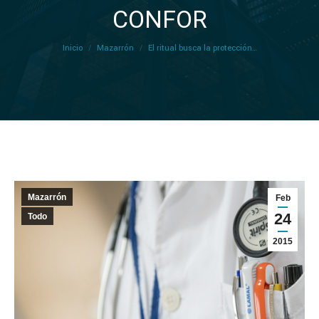
CONFOR
Inicio
Mazarrón
El ritual busca la protección…
Mazarrón
Feb
24
Todo
2015