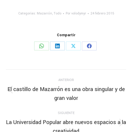
Categorías:
Mazarrón
,
Todo
Por
volodymyr
24 febrero 2015
Compartir
Share
Share
Share
Share
on
on
on
on
WhatsApp
LinkedIn
X
Facebook
Navegación
ANTERIOR
entre
El castillo de Mazarrón es una obra singular y de
Publicación
gran valor
publicaciones
anterior:
SIGUIENTE
La Universidad Popular abre nuevos espacios a la
Publicación
creatividad