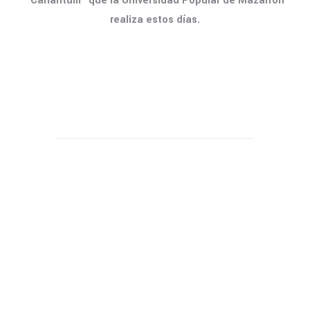
“Carlantum” que la Universidad Popular de Mazarrón
realiza estos días.