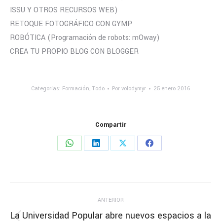
ISSU Y OTROS RECURSOS WEB)
RETOQUE FOTOGRÁFICO CON GYMP
ROBÓTICA (Programación de robots: mOway)
CREA TU PROPIO BLOG CON BLOGGER
Categorías:
Formación
,
Todo
Por
volodymyr
25 enero 2016
Compartir
Share
Share
Share
Share
on
on
on
on
WhatsApp
LinkedIn
X
Facebook
Navegación
ANTERIOR
entre
La Universidad Popular abre nuevos espacios a la