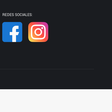
REDES SOCIALES:
968 59 17 66
info@upmazarron.es