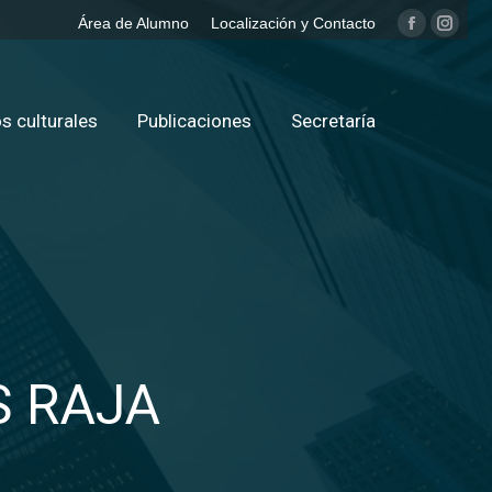
Área de Alumno
Localización y Contacto
Facebook
Insta
page
page
opens
opens
in
in
s culturales
Publicaciones
Secretaría
new
new
window
windo
S RAJA