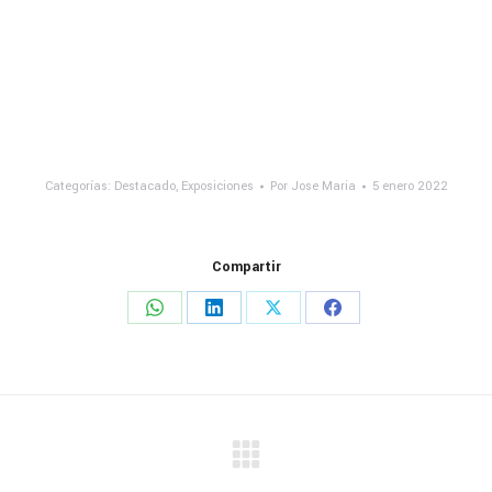
Categorías:
Destacado
,
Exposiciones
Por
Jose Maria
5 enero 2022
Compartir
Share
Share
Share
Share
on
on
on
on
WhatsApp
LinkedIn
X
Facebook
Publicación