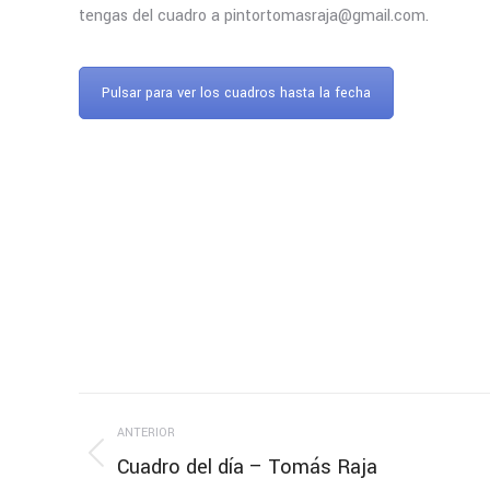
tengas del cuadro a pintortomasraja@gmail.com.
Pulsar para ver los cuadros hasta la fecha
Navegación
ANTERIOR
entre
Cuadro del día – Tomás Raja
Publicación