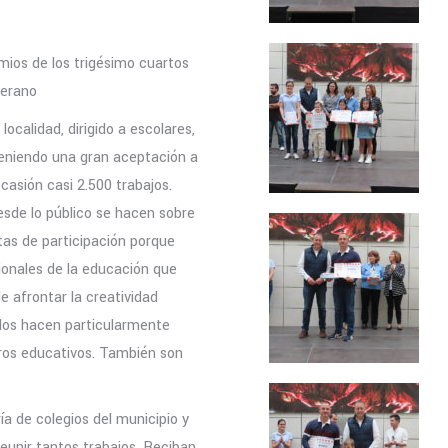
emios de los trigésimo cuartos
terano
ocalidad, dirigido a escolares,
eniendo una gran aceptación a
casión casi 2.500 trabajos.
esde lo público se hacen sobre
tas de participación porque
ionales de la educación que
 afrontar la creatividad
e los hacen particularmente
tros educativos. También son
ía de colegios del municipio y
eunir tantos trabajos. Reciban,