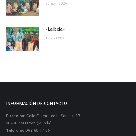
23 abril 2026
«Lalibela»
16 abril 2026
INFORMACIÓN DE CONTACTO
Dirección:
Calle Entierro de la Sardina, 17
30870 Mazarrón (Murcia)
Teléfono:
968 59 17 66