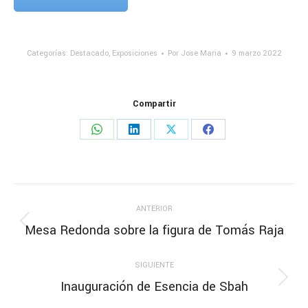
Categorías:
Destacado
,
Exposiciones
Por
Jose Maria
9 marzo 2022
Compartir
Share
Share
Share
Share
on
on
on
on
WhatsApp
LinkedIn
X
Facebook
Navegación
ANTERIOR
entre
Mesa Redonda sobre la figura de Tomás Raja
Publicación
anterior:
publicaciones
SIGUIENTE
Inauguración de Esencia de Sbah
Publicación
siguiente: