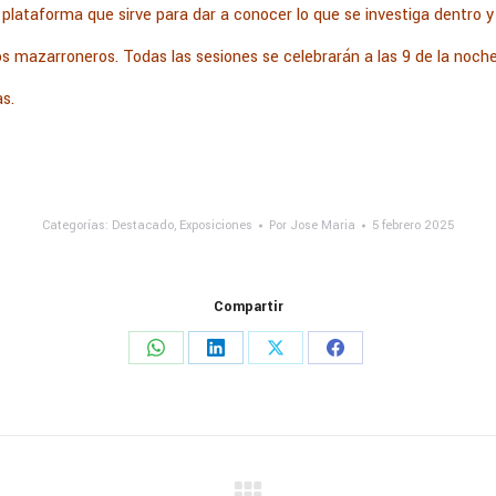
a plataforma que sirve para dar a conocer lo que se investiga dentro
 mazarroneros. Todas las sesiones se celebrarán a las 9 de la noche
s.
Categorías:
Destacado
,
Exposiciones
Por
Jose Maria
5 febrero 2025
Compartir
Share
Share
Share
Share
on
on
on
on
WhatsApp
LinkedIn
X
Facebook