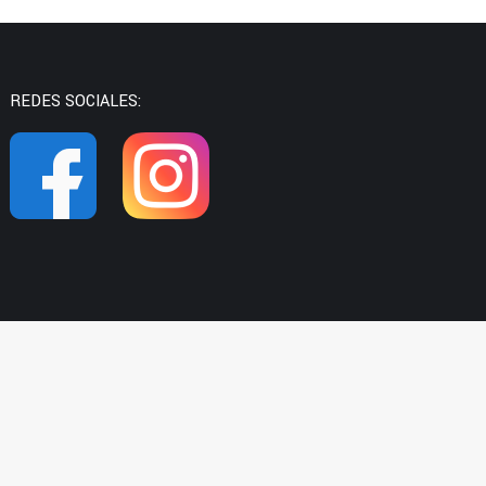
REDES SOCIALES:
968 59 17 66
info@upmazarron.es