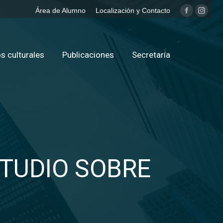
Área de Alumno
Localización y Contacto
Facebook
Insta
page
page
opens
opens
in
in
s culturales
Publicaciones
Secretaría
new
new
window
windo
TUDIO SOBRE