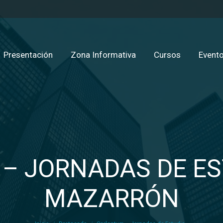
Presentación
Zona Informativa
Cursos
Evento
– JORNADAS DE ES
MAZARRÓN
Estás aquí: