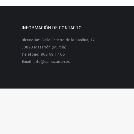
INFORMACIÓN DE CONTACTO
Dirección:
Calle Entierro de la Sardina, 17
30870 Mazarrón (Murcia)
Teléfono:
968 59 17 66
Email:
info@upmazarron.es
Dream-Theme — truly
premium WordPr