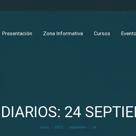
Presentación
Zona Informativa
Cursos
Evento
DIARIOS: 24 SEPTI
Estás aquí:
Inicio
2023
septiembre
24