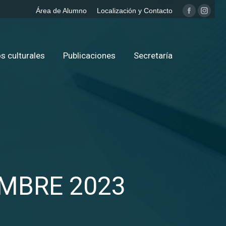
Área de Alumno
Localización y Contacto
Facebook
Insta
page
page
opens
opens
in
in
s culturales
Publicaciones
Secretaría
new
new
window
windo
EMBRE 2023