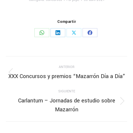
Compartir
Share
Share
Share
Share
on
on
on
on
WhatsApp
LinkedIn
X
Facebook
Navegación
ANTERIOR
entre
XXX Concursos y premios “Mazarrón Día a Día”
Publicación
anterior:
publicaciones
SIGUIENTE
Carlantum – Jornadas de estudio sobre
Publicación
Mazarrón
siguiente: