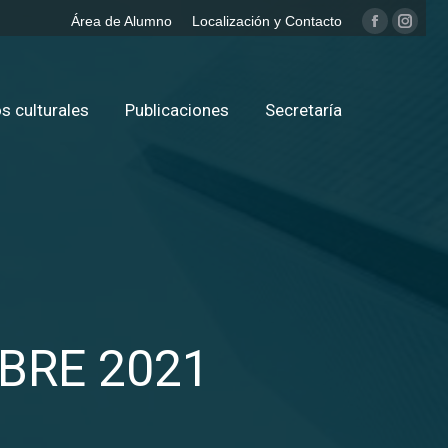
Área de Alumno
Localización y Contacto
Facebook
Insta
page
page
opens
opens
in
in
s culturales
Publicaciones
Secretaría
new
new
window
windo
BRE 2021