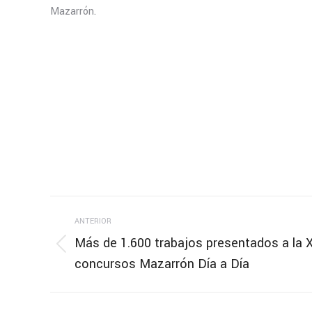
Mazarrón.
Navegación
ANTERIOR
entre
Más de 1.600 trabajos presentados a la X
Publicación
concursos Mazarrón Día a Día
publicaciones
anterior: