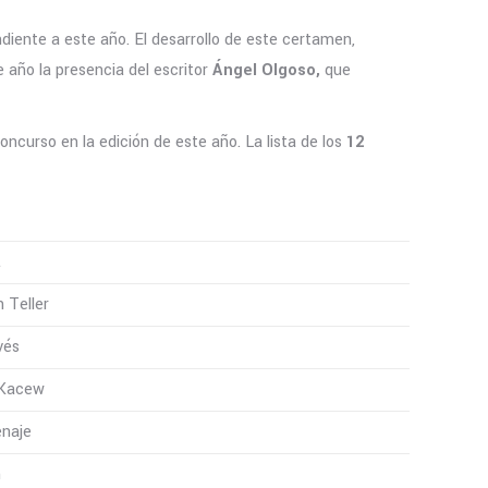
diente a este año. El desarrollo de este certamen,
e año la presencia del escritor
Ángel Olgoso,
que
Concurso en la edición de este año. La lista de los
12
a
h Teller
vés
 Kacew
naje
h