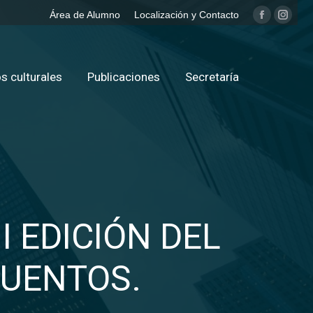
Área de Alumno
Localización y Contacto
Facebook
Insta
page
page
opens
opens
in
in
s culturales
Publicaciones
Secretaría
new
new
window
windo
I EDICIÓN DEL
CUENTOS.