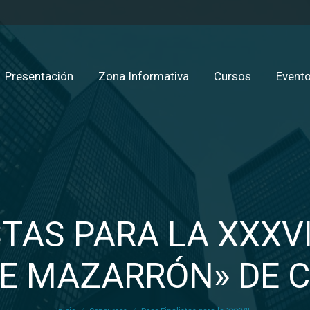
Presentación
Zona Informativa
Cursos
Evento
TAS PARA LA XXXVI
DE MAZARRÓN» DE 
Estás aquí: