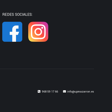
REDES SOCIALES:
968 59 17 66
info@upmazarron.es