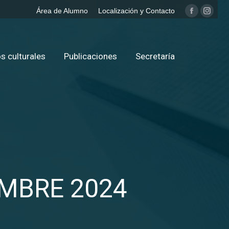
Área de Alumno
Localización y Contacto
Facebook
Insta
page
page
opens
opens
in
in
s culturales
Publicaciones
Secretaría
new
new
window
windo
EMBRE 2024