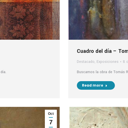
Cuadro del día – To
Destacado
,
Exposiciones
8 
día.
Buscamos la obra de Tomás Raj
Read more
Oct
7