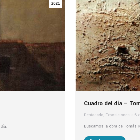
2021
Cuadro del día – To
Destacado
,
Exposiciones
6 
Buscamos la obra de Tomás Raj
día.