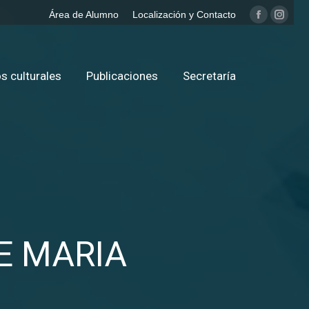
Área de Alumno
Localización y Contacto
Facebook
Insta
page
page
opens
opens
in
in
s culturales
Publicaciones
Secretaría
new
new
window
windo
E MARIA