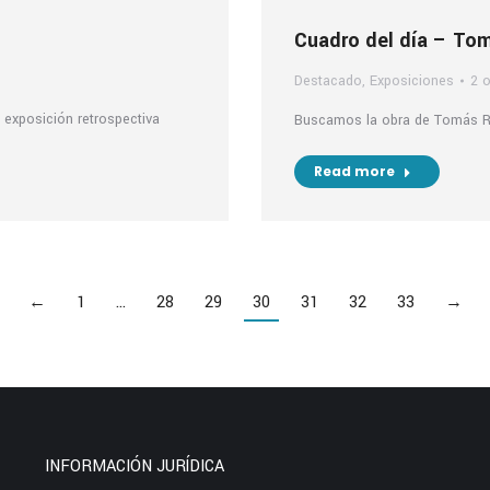
Cuadro del día – To
Destacado
,
Exposiciones
2 
exposición retrospectiva
Buscamos la obra de Tomás Raj
Read more
←
1
…
28
29
30
31
32
33
→
INFORMACIÓN JURÍDICA