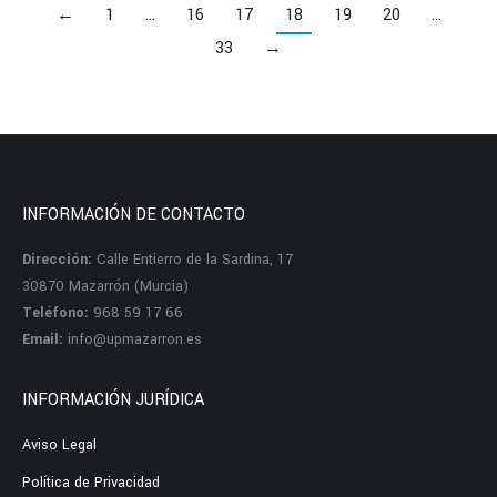
←
1
…
16
17
18
19
20
…
33
→
INFORMACIÓN DE CONTACTO
Dirección:
Calle Entierro de la Sardina, 17
30870 Mazarrón (Murcia)
Teléfono:
968 59 17 66
Email:
info@upmazarron.es
INFORMACIÓN JURÍDICA
Aviso Legal
Política de Privacidad