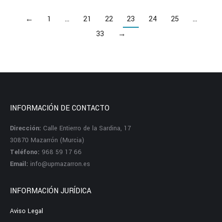
←
1
…
21
22
23
24
25
…
33
→
INFORMACIÓN DE CONTACTO
Dirección:
Calle Entierro de la Sardina, 17
30870 Mazarrón (Murcia)
Teléfono:
968 59 17 66
Email:
info@upmazarron.es
INFORMACIÓN JURÍDICA
Aviso Legal