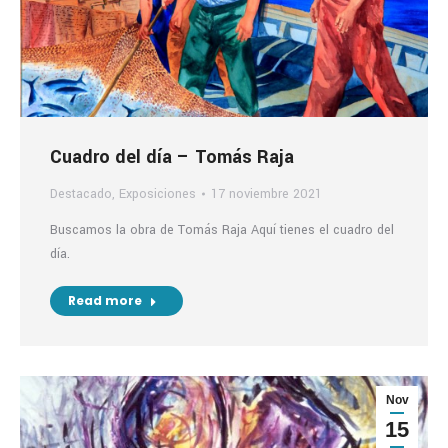
Cuadro del día – Tomás Raja
Destacado
,
Exposiciones
17 noviembre 2021
Buscamos la obra de Tomás Raja Aquí tienes el cuadro del
día.
Read more
Nov
15