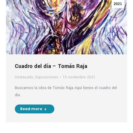
2021
Cuadro del día – Tomás Raja
Destacado
,
Exposiciones
15 noviembre 2021
Buscamos la obra de Tomás Raja Aquí tienes el cuadro del
día.
Read more