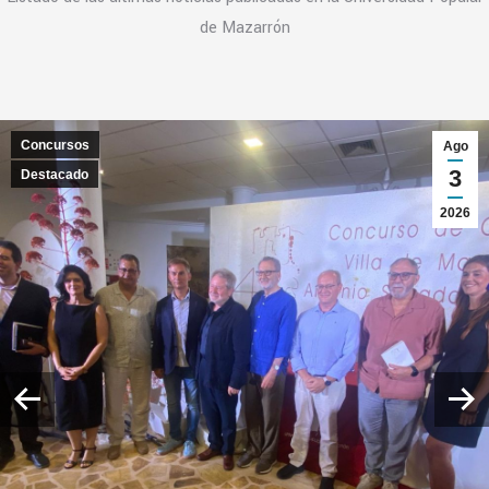
de Mazarrón
Concursos
Ago
3
Destacado
2026