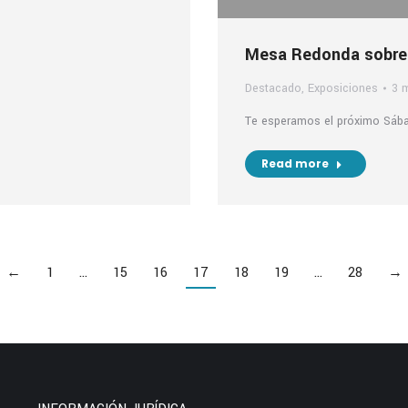
Mesa Redonda sobre 
Destacado
,
Exposiciones
3 
Te esperamos el próximo Sába
Read more
←
1
…
15
16
17
18
19
…
28
→