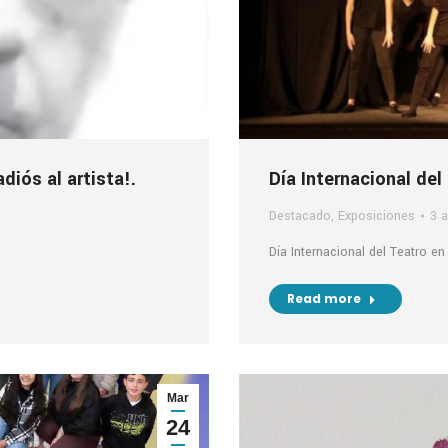
iós al artista!.
Día Internacional del
Destacado
,
Exposiciones
3 a
Día Internacional del Teatro e
Read more
Mar
24