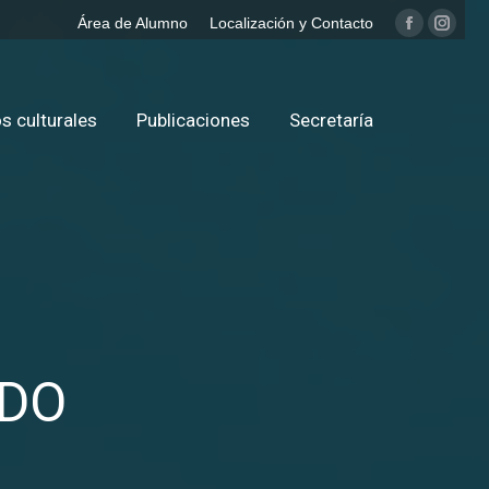
Área de Alumno
Localización y Contacto
Facebook
Insta
page
page
opens
opens
in
in
s culturales
Publicaciones
Secretaría
new
new
window
windo
ADO