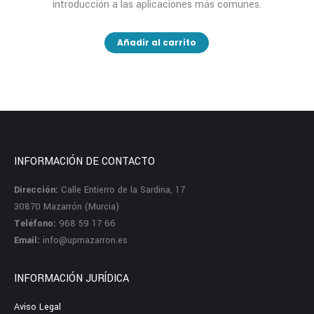
introducción a las aplicaciones más comunes.
Añadir al carrito
INFORMACIÓN DE CONTACTO
Dirección:
Calle Entierro de la Sardina, 17
30870 Mazarrón (Murcia)
Teléfono:
968 59 17 66
Email:
info@upmazarron.es
INFORMACIÓN JURÍDICA
Aviso Legal