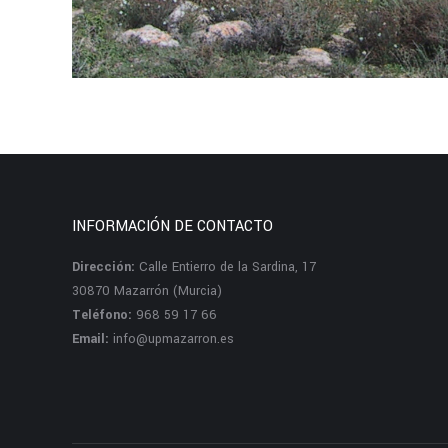
INFORMACIÓN DE CONTACTO
Dirección:
Calle Entierro de la Sardina, 17
30870 Mazarrón (Murcia)
Teléfono:
968 59 17 66
Email:
info@upmazarron.es